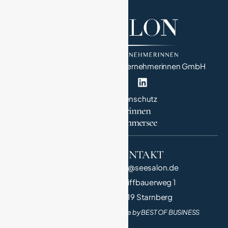
SeeSalon – Netzwerk von Unternehmerinnen GmbH
Impressum
Datenschutz
Unternehmerinnen
in StarnbergAmmersee
QUICK LINK
KONTAKT
Salonnière
info@seesalon.de
Die Salons
Schiffbauerweg 1
Teilnehmen
82319 Starnberg
Made by BEST OF BUSINESS