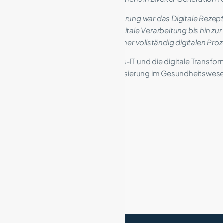
Ein weiterer Schwerpunkt der Führung war das Digitale Rezep
Eingang des Rezepts
über die digitale Verarbeitung bis hin 
des E-Rezepts und die
Vorteile einer vollständig digitalen P
Wir lernten moderne Gesundheits-IT und die digitale Transfo
Zukunftsperspektiven der Digitalisierung im Gesundheitswes
Kontakt
:
www.pharmatechnik.de
c.graessner@pharmatechnik.de