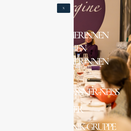
X
UNTERNEHMERINNEN
BESUCHEN
UNTERNEHMERINNEN
MIT
CORNELIA GRAESSNER-NEISS
UND DER
PHARMATECHNIK-GRUPPE