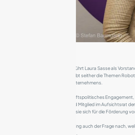
Gemeinsam mit ihrer Schwester führt Laura Sasse als Vorstand F
Familienunternehmen ein und treibt seither die Themen Robot
nachhaltigen Ausrichtung des Unternehmens.
Dazu zählt für sie auch gesellschaftspolitisches Engagement, 
für München und Oberbayern und Mitglied im Aufsichtsrat der M
der Stiftung Love Newmilns setzt sie sich für die Förderung v
Das sehr persönliche Gespräch ging auch der Frage nach, welch
wofür ihr momentan der Mut fehlt.