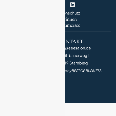
Impressum
Datenschutz
Unternehmerinnen
in StarnbergAmmersee
QUICK LINK
KONTAKT
Salonnière
info@seesalon.de
Die Salons
Schiffbauerweg 1
Teilnehmen
82319 Starnberg
Made by BEST OF BUSINESS