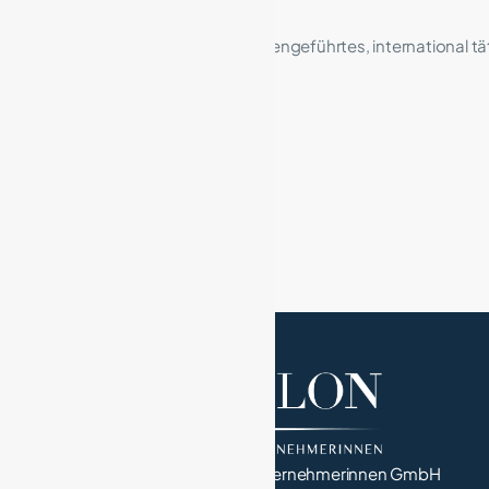
Die Dr. Sasse Gruppe ist ein familiengeführtes, international
Kontakt
:
www.sasse.de
SeeSalon – Netzwerk von Unternehmerinnen GmbH