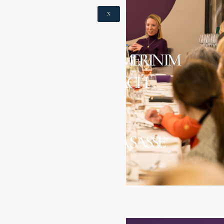
X
UNTERNEHMERIN IM
GESPRÄCH
MIT
DR. LAURA SASSE