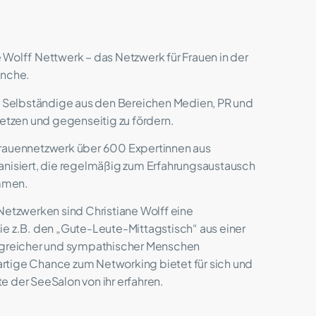
e Wolff
Nettwerk
– das Netzwerk für Frauen in der
nche.
 Selbständige aus den Bereichen Medien, PR und
rnetzen und gegenseitig zu fördern.
Frauennetzwerk über 600 Expertinnen aus
ganisiert, die regelmäßig zum Erfahrungsaustausch
ommen.
tzwerken sind Christiane Wolff eine
ie z.B. den „Gute-Leute-Mittagstisch“ aus einer
olgreicher und sympathischer Menschen
rtige Chance zum Networking bietet für sich und
e der SeeSalon von ihr erfahren.