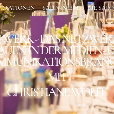
ERATIONEN
SALONNIÈRE
DIE SAL
TWERK - DAS NETZWER
AUEN IN DER MEDIEN- 
MMUNIKATIONSBRANC
MIT
CHRISTIANE WOLFF