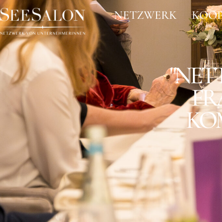
NETZWERK
KOOP
"NET
FR
KO