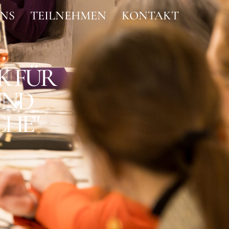
ONS
TEILNEHMEN
KONTAKT
K FÜR
UND
HE"