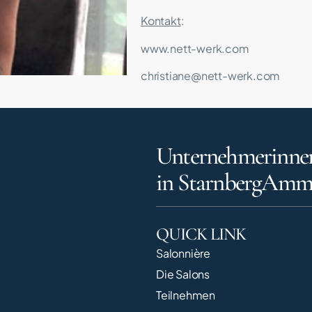
Kontakt
:
www.nett-werk.com
christiane@nett-werk.com
Unternehmerinne
in StarnbergAmm
QUICK LINK
Salonnière
Die Salons
Teilnehmen