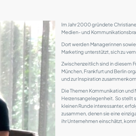
Im Jahr 2000 gründete Christian
Medien- und Kommunikationsbra
Dort werden Managerinnen sowie
Marketing unterstützt, sich zu ve
Zwischenzeitlich sind in diesem 
München, Frankfurt und Berlin or
und zur Inspiration zusammenk
Die Themen Kommunikation und Ne
Herzensangelegenheit. So stellt s
kleinen Runde interessanter, erf
zusammen, denen sie eine einziga
ihr Unternehmen einschätzt, konnt