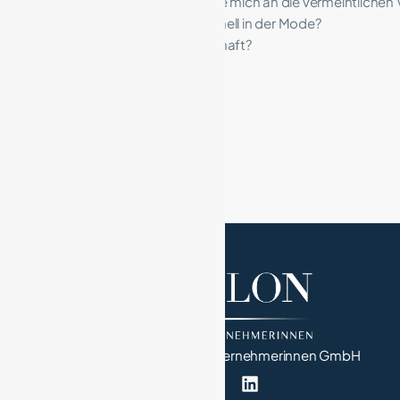
Kleide ich mich konform und halte mich an die vermeintlichen 
Was bedeutet Formell und Informell in der Mode?
Wie trage ich Mode mit Leidenschaft?
Kontakt
:
www.feafashionloft.de
info@feafashionloft.de
SeeSalon – Netzwerk von Unternehmerinnen GmbH