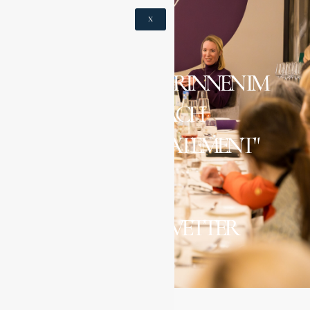
X
UNTERNEHMERINNEN IM
GESPRÄCH
"MODE ALS STATEMENT"
MIT
SVETLANA VETTER