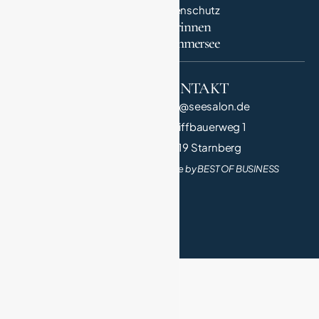
Impressum
Datenschutz
Unternehmerinnen
in StarnbergAmmersee
QUICK LINK
KONTAKT
Salonnière
info@seesalon.de
Die Salons
Schiffbauerweg 1
Teilnehmen
82319 Starnberg
Made by BEST OF BUSINESS