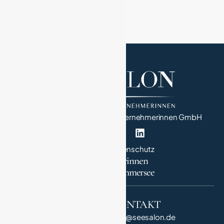
www.vimum.com
ulrike.jaeger@vimum.com
SeeSalon – Netzwerk von Unternehmerinnen GmbH
Impressum
Datenschutz
Unternehmerinnen
in StarnbergAmmersee
QUICK LINK
KONTAKT
Salonnière
info@seesalon.de