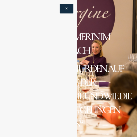
X
UNTERNEHMERIN IM
GESPRÄCH
„DIE GRÖSSTEN HÜRDEN AUF D
EM WEG DER I
NVESTORENSUCHE UND WIE DIE Ü
BERZEUGUNG GELINGEN K
ANN“